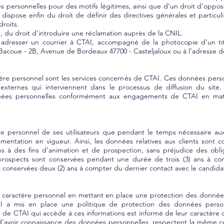
 personnelles pour des motifs légitimes, ainsi que d’un droit d’opposi
dispose enfin du droit de définir des directives générales et particul
roits.
se, du droit d’introduire une réclamation auprès de la CNIL.
oit adresser un courrier à CTAI, accompagné de la photocopie d’un ti
Bacoue - 2B, Avenue de Bordeaux 47700 - Casteljaloux
ou à l’adresse d
ctère personnel sont les services concernés de CTAI. Ces données per
es externes qui interviennent dans le processus de diffusion du si
onnées personnelles conformément aux engagements de CTAI en matiè
e personnel de ses utilisateurs que pendant le temps nécessaire aux 
ementation en vigueur. Ainsi, les données relatives aux clients sont 
ns à des fins d’animation et de prospection, sans préjudice des obl
 prospects sont conservées pendant une durée de trois (3) ans à co
t conservées deux (2) ans à compter du dernier contact avec le candida
 caractère personnel en mettant en place une protection des données
AI a mis en place une politique de protection des données person
de CTAI qui accède à ces informations est informé de leur caractère co
 d’avoir connaissance des données personnelles, respectent la même 