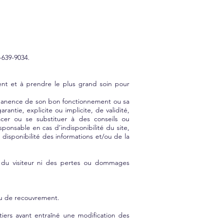
5-639-9034.
ment et à prendre le plus grand soin pour
permanence de son bon fonctionnement ou sa
rantie, explicite ou implicite, de validité,
lacer ou se substituer à des conseils ou
sponsable en cas d’indisponibilité du site,
disponibilité des informations et/ou de la
 du visiteur ni des pertes ou dommages
 ou de recouvrement.
iers ayant entraîné une modification des