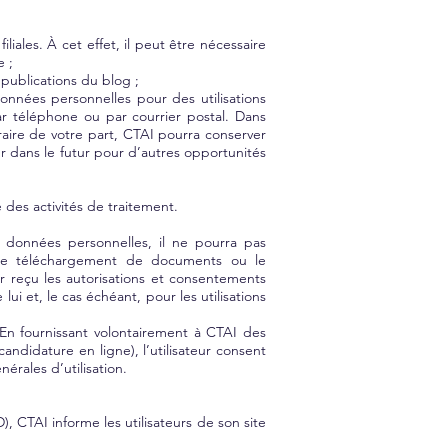
iales. À cet effet, il peut être nécessaire
e ;
publications du blog ;
onnées personnelles pour des utilisations
ar téléphone ou par courrier postal. Dans
traire de votre part, CTAI pourra conserver
r dans le futur pour d’autres opportunités
e des activités de traitement.
s données personnelles, il ne pourra pas
, le téléchargement de documents ou le
oir reçu les autorisations et consentements
 et, le cas échéant, pour les utilisations
 En fournissant volontairement à CTAI des
didature en ligne), l’utilisateur consent
érales d’utilisation.
CTAI informe les utilisateurs de son site