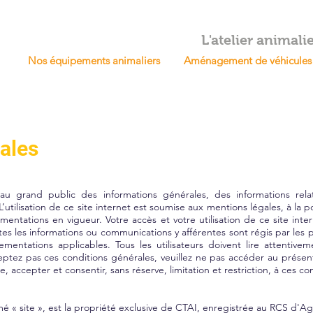
L'atelier animali
Nos équipements animaliers
Aménagement de véhicules
ales
au grand public des informations générales, des informations relat
 L’utilisation de ce site internet est soumise aux mentions légales, à la 
mentations en vigueur. Votre accès et votre utilisation de ce site inte
utes les informations ou communications y afférentes sont régis par les 
glementations applicables. Tous les utilisateurs doivent lire attentiv
cceptez pas ces conditions générales, veuillez ne pas accéder au présen
accepter et consentir, sans réserve, limitation et restriction, à ces co
mé « site », est la propriété exclusive de CTAI, enregistrée au RCS d'A