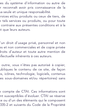
ées du système d’information ou autre de
r reconnaît avoir pris connaissance de la
 sa seule et unique responsabilité.
rvices et/ou produits ou ceux de tiers, de
 tels services ou produits, ou pour toute
contraire aux présentes conditions et à la
t que leurs auteurs.
d'un droit d'usage privé, personnel et non
lles et non commerciales et de copie privée
droits d’auteur et toute autre mention de
llectuelle inhérents à ces auteurs.
outre, vous n’êtes pas autorisé à copier,
u publiques le contenu de ce site, de façon
s, icônes, technologie, logiciels, contenus
 ses sous-domaines et/ou répertoires) sans
le compte de CTAI. Ces informations sont
ont susceptibles d’évoluer. CTAI se réserve
 site ou d’un des éléments qui le composent
L.335-2 et suivants du Code de la Propriété