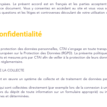
ançaises. Le présent accord est en français et les parties accepten
 ce document. Vous y consentez en accédant au site et vous vous 
 questions et les litiges et controverses découlant de votre utilisation
onfidentialité
 protection des données personnelles, CTAI s’engage en toute transpare
Européen sur la Protection des Données (RGPD). La présente politiqu
s et mesures pris par CTAI afin de veiller à la protection de leurs don
t réglementaire.
E LA COLLECTE
 met en œuvre un système de collecte et de traitement de données pe
qui sont collectées directement (par exemple lors de la connexion à un 
ors du dépôt de toute information sur un formulaire approprié) ou 
times et déterminées.