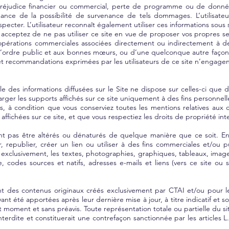
n préjudice financier ou commercial, perte de programme ou de donn
sance de la possibilité de survenance de tels dommages. L’utilisateu
pecter. L’utilisateur reconnaît également utiliser ces informations sous
 acceptez de ne pas utiliser ce site en vue de proposer vos propres se
 opérations commerciales associées directement ou indirectement à de
 à l’ordre public et aux bonnes mœurs, ou d’une quelconque autre façon 
 et recommandations exprimées par les utilisateurs de ce site n’engagen
e des informations diffusées sur le Site ne dispose sur celles-ci que 
harger les supports affichés sur ce site uniquement à des fins personne
ts, à condition que vous conserviez toutes les mentions relatives aux 
ffichées sur ce site, et que vous respectiez les droits de propriété inte
nt pas être altérés ou dénaturés de quelque manière que ce soit. En 
ser, republier, créer un lien ou utiliser à des fins commerciales et/o
s exclusivement, les textes, photographies, graphiques, tableaux, image
, codes sources et natifs, adresses e-mails et liens (vers ce site ou
ont des contenus originaux créés exclusivement par CTAI et/ou pour 
nt été apportées après leur dernière mise à jour, à titre indicatif et s
ut moment et sans préavis. Toute représentation totale ou partielle du
nterdite et constituerait une contrefaçon sanctionnée par les articles 