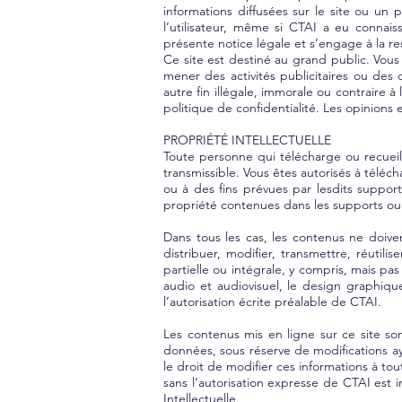
informations diffusées sur le site ou u
l’utilisateur, même si CTAI a eu connais
présente notice légale et s’engage à la res
Ce site est destiné au grand public. Vous
mener des activités publicitaires ou des
autre fin illégale, immorale ou contraire
politique de confidentialité. Les opinions
PROPRIÉTÉ INTELLECTUELLE
Toute personne qui télécharge ou recueill
transmissible. Vous êtes autorisés à téléc
ou à des fins prévues par lesdits suppor
propriété contenues dans les supports ou a
Dans tous les cas, les contenus ne doive
distribuer, modifier, transmettre, réutili
partielle ou intégrale, y compris, mais pa
audio et audiovisuel, le design graphique
l’autorisation écrite préalable de CTAI.
Les contenus mis en ligne sur ce site s
données, sous réserve de modifications aya
le droit de modifier ces informations à to
sans l’autorisation expresse de CTAI est i
Intellectuelle.