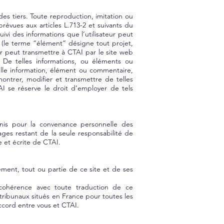
es tiers. Toute reproduction, imitation ou
 prévues aux articles L.713-2 et suivants du
vi des informations que l’utilisateur peut
t (le terme “élément” désigne tout projet,
ur peut transmettre à CTAI par le site web
. De telles informations, ou éléments ou
elle information, élément ou commentaire,
montrer, modifier et transmettre de telles
I se réserve le droit d’employer de tels
urnis pour la convenance personnelle des
ages restant de la seule responsabilité de
le et écrite de CTAI.
ment, tout ou partie de ce site et de ses
ncohérence avec toute traduction de ce
ribunaux situés en France pour toutes les
accord entre vous et CTAI.