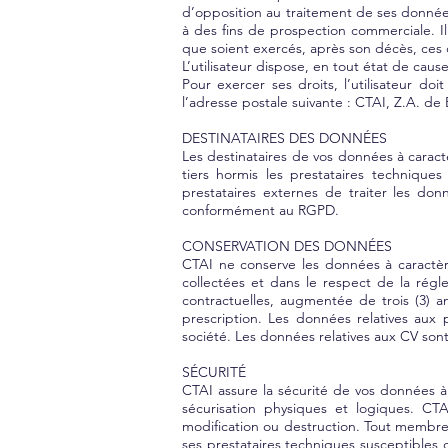
d’opposition au traitement de ses données
à des fins de prospection commerciale. Il 
que soient exercés, après son décès, ces d
L’utilisateur dispose, en tout état de cau
Pour exercer ses droits, l’utilisateur d
l’adresse postale suivante : CTAI,
Z.A. de 
DESTINATAIRES DES DONNÉES
Les destinataires de vos données à cara
tiers hormis les prestataires techniqu
prestataires externes de traiter les d
conformément au RGPD.
CONSERVATION DES DONNÉES
CTAI ne conserve les données à caractèr
collectées et dans le respect de la régl
contractuelles, augmentée de trois (3) a
prescription. Les données relatives aux
société. Les données relatives aux CV son
SÉCURITÉ
CTAI assure la sécurité de vos données à
sécurisation physiques et logiques. CT
modification ou destruction. Tout membre 
ses prestataires techniques susceptibles