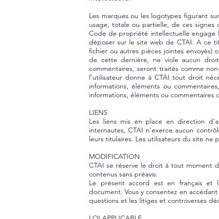
Les marques ou les logotypes figurant sur
usage, totale ou partielle, de ces signes d
Code de propriété intellectuelle engage l
déposer sur le site web de CTAI. A ce tit
fichier ou autres pièces jointes envoyés)
de cette dernière, ne viole aucun droit
commentaires, seront traités comme non-c
l’utilisateur donne à CTAI tout droit néc
informations, éléments ou commentaires,
informations, éléments ou commentaires de
LIENS
Les liens mis en place en direction d'a
internautes, CTAI n'exerce aucun contrôle
leurs titulaires. Les utilisateurs du site n
MODIFICATION
CTAI se réserve le droit à tout moment d
contenus sans préavis.
Le présent accord est en français et l
document. Vous y consentez en accédant a
questions et les litiges et controverses dé
LOI APPLICABLE