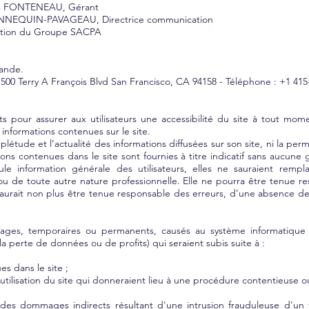
çois FONTENEAU, Gérant
 HENNEQUIN-PAVAGEAU, Directrice communication
cation du Groupe SACPA
lande.
é 500 Terry A François Blvd San Francisco, CA 94158 - Téléphone : +1 41
rts pour assurer aux utilisateurs une accessibilité du site à tout mo
s informations contenues sur le site.
mplétude et l’actualité des informations diffusées sur son site, ni la 
ons contenues dans le site sont fournies à titre indicatif sans aucune ga
eule information générale des utilisateurs, elles ne sauraient remp
 ou de toute autre nature professionnelle. Elle ne pourra être tenue re
aurait non plus être tenue responsable des erreurs, d’une absence de 
ges, temporaires ou permanents, causés au système informatique
, la perte de données ou de profits) qui seraient subis suite à :
s dans le site ;
e utilisation du site qui donneraient lieu à une procédure contentieuse
es dommages indirects résultant d'une intrusion frauduleuse d'un t