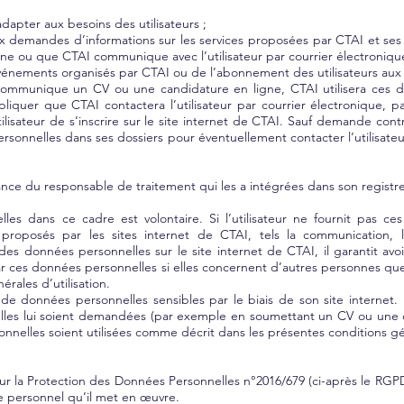
’adapter aux besoins des utilisateurs ;
ux demandes d’informations sur les services proposées par CTAI et ses fil
one ou que CTAI communique avec l’utilisateur par courrier électroniqu
 événements organisés par CTAI ou de l’abonnement des utilisateurs aux 
ur communique un CV ou une candidature en ligne, CTAI utilisera ces d
pliquer que CTAI contactera l’utilisateur par courrier électronique, p
tilisateur de s’inscrire sur le site internet de CTAI. Sauf demande con
onnelles dans ses dossiers pour éventuellement contacter l’utilisateu
sance du responsable de traitement qui les a intégrées dans son registr
s dans ce cadre est volontaire. Si l’utilisateur ne fournit pas ce
s proposés par les sites internet de CTAI, tels la communication
 des données personnelles sur le site internet de CTAI, il garantit av
ces données personnelles si elles concernent d’autres personnes que lui
rales d’utilisation.
de données personnelles sensibles par le biais de son site internet.
lles lui soient demandées (par exemple en soumettant un CV ou une can
elles soient utilisées comme décrit dans les présentes conditions gén
a Protection des Données Personnelles n°2016/679 (ci-après le RGPD), 
re personnel qu’il met en œuvre.