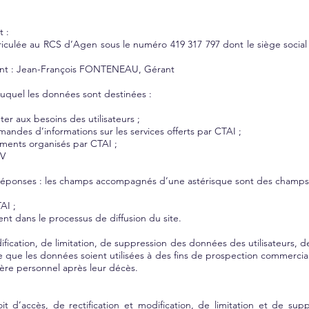
t :
iculée au RCS d’Agen sous le numéro 419 317 797 dont le siège social
ent : Jean-François FONTENEAU, Gérant
t auquel les données sont destinées :
pter aux besoins des utilisateurs ;
mandes d’informations sur les services offerts par CTAI ;
ements organisés par CTAI ;
CV
s réponses : les champs accompagnés d’une astérisque sont des champs 
TAI ;
ent dans le processus de diffusion du site.
dification, de limitation, de suppression des données des utilisateurs, 
ce que les données soient utilisées à des fins de prospection commerciale
tère personnel après leur décès.
it d’accès, de rectification et modification, de limitation et de sup