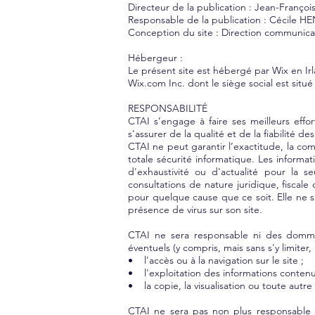
Directeur de la publication : Jean-Fran
Responsable de la publication : Cécile
Conception du site : Direction communi
Hébergeur :
Le présent site est hébergé par Wix en Ir
Wix.com Inc. dont le siège social est situ
RESPONSABILITÉ
CTAI s’engage à faire ses meilleurs effo
s'assurer de la qualité et de la fiabilité de
CTAI ne peut garantir l’exactitude, la co
totale sécurité informatique. Les informati
d'exhaustivité ou d'actualité pour la s
consultations de nature juridique, fiscale
pour quelque cause que ce soit. Elle ne s
présence de virus sur son site.
CTAI ne sera responsable ni des domma
éventuels (y compris, mais sans s'y limiter
• l'accès ou à la navigation sur le site ;
• l'exploitation des informations contenue
• la copie, la visualisation ou toute autr
CTAI ne sera pas non plus responsable d