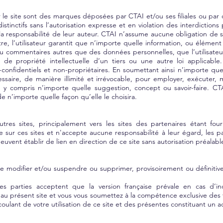
 le site sont des marques déposées par CTAI et/ou ses filiales ou par d
istinctifs sans l’autorisation expresse et en violation des interdictions
a responsabilité de leur auteur. CTAI n’assume aucune obligation de sui
re, l’utilisateur garantit que n’importe quelle information, ou élémen
 ou commentaires autres que des données personnelles, que l’utilisate
 de propriété intellectuelle d’un tiers ou une autre loi applicable
onfidentiels et non-propriétaires. En soumettant ainsi n’importe qu
essaire, de manière illimité et irrévocable, pour employer, exécuter, 
 y compris n’importe quelle suggestion, concept ou savoir-faire. CTA
 n’importe quelle façon qu’elle le choisira.
utres sites, principalement vers les sites des partenaires étant fo
 sur ces sites et n'accepte aucune responsabilité à leur égard, les p
e peuvent établir de lien en direction de ce site sans autorisation préalab
e modifier et/ou suspendre ou supprimer, provisoirement ou définitive
es parties acceptent que la version française prévale en cas d’i
u présent site et vous vous soumettez à la compétence exclusive des t
coulant de votre utilisation de ce site et des présentes constituant un 