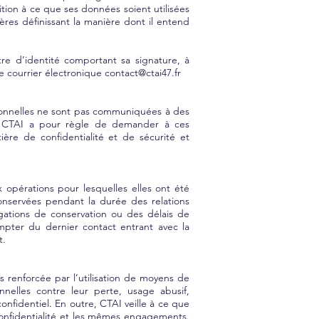
tion à ce que ses données soient utilisées
ières définissant la manière dont il entend
tre d’identité comportant sa signature, à
e courrier électronique
contact@ctai47.fr
sonnelles ne sont pas communiquées à des
te. CTAI a pour règle de demander à ces
re de confidentialité et de sécurité et
opérations pour lesquelles elles ont été
conservées pendant la durée des relations
igations de conservation ou des délais de
mpter du dernier contact entrant avec la
t.
 renforcée par l’utilisation de moyens de
nelles contre leur perte, usage abusif,
nfidentiel. En outre, CTAI veille à ce que
confidentialité et les mêmes engagements.